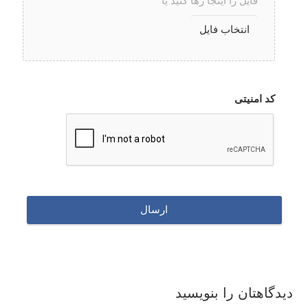
فایل را اینجا رها کنید یا
فرمت
قابل
کد امنیتی
قبول
فایل:
pdf,
jpg,
png,
doc,
docx,
xlsx,
jpeg,
mp4,
دیدگاهتان را بنویسید
mp3,